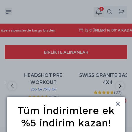
4
üzeri siparişlerde kargo bizden
İŞ GÜNLERİ 16:00' A KA
BİRLİKTE ALINANLAR
Sepete Ekle
Sepete Ekle
%
20
%
25
HEADSHOT PRE
SWISS GRANITE BASICS
indirim
indirim
WORKOUT
4X4
255 Gr
/
510 Gr
(
27
)
(
208
)
₺ 635.00
₺ 849.00
₺ 436.00
₺ 545.00
Tüm İndirimlere ek
%5 indirim kazan!