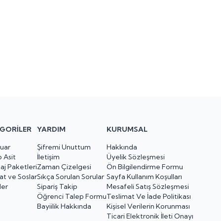
GORILER
YARDIM
KURUMSAL
uar
Şifremi Unuttum
Hakkında
 Asit
İletişim
Üyelik Sözleşmesi
aj Paketleri
Zaman Çizelgesi
Ön Bilgilendirme Formu
at ve Soslar
Sıkça Sorulan Sorular
Sayfa Kullanım Koşulları
ler
Sipariş Takip
Mesafeli Satış Sözleşmesi
Öğrenci Talep Formu
Teslimat Ve İade Politikası
Bayiilik Hakkında
Kişisel Verilerin Korunması
Ticari Elektronik İleti Onayı