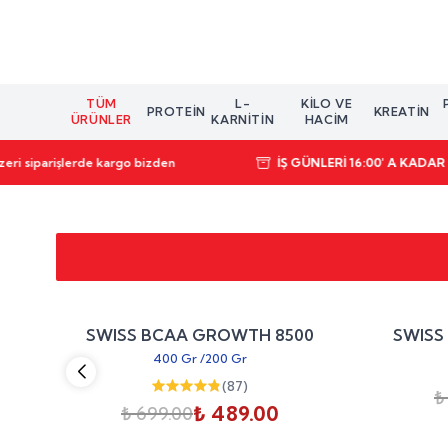
TÜM
L-
KILO VE
PROTEIN
KREATIN
ÜRÜNLER
KARNİTİN
HACIM
eri siparişlerde kargo bizden
İŞ GÜNLERİ 16:00' A KADA
25
%
30
O
SWISS BCAA GROWTH 8500
SWISS
irim
indirim
400 Gr
/
200 Gr
(
87
)
₺
₺ 489.00
₺ 699.00