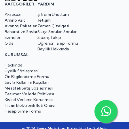
KATEGORILER
YARDIM
Aksesuar
Şifremi Unuttum
Amino Asit
İletişim
Avantaj Paketleri
Zaman Çizelgesi
Baharat ve Soslar
Sıkça Sorulan Sorular
Ezmeler
Sipariş Takip
Gıda
Öğrenci Talep Formu
Bayiilik Hakkında
KURUMSAL
Hakkında
Üyelik Sözleşmesi
Ön Bilgilendirme Formu
Sayfa Kullanım Koşulları
Mesafeli Satış Sözleşmesi
Teslimat Ve İade Politikası
Kişisel Verilerin Korunması
Ticari Elektronik İleti Onayı
Hesap Silme Formu
© 2024 Swiss Nutrition. Bütün Hakları Saklıdır.