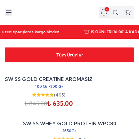
4
 üzeri siparişlerde kargo bizden
İŞ GÜNLERİ 16:00' A KA
Tüm Ürünler
Sepete Ekle
%
25
SWISS GOLD CREATINE AROMASIZ
indirim
400 Gr
/
200 Gr
(
405
)
₺ 635.00
₺ 849.00
Sepete Ekle
%
20
SWISS WHEY GOLD PROTEİN WPC80
indirim
1650Gr