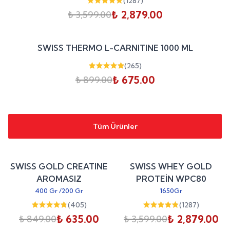
(
1287
)
₺ 2,879.00
₺ 3,599.00
Sepete Ekle
%
25
SWISS THERMO L-CARNITINE 1000 ML
indirim
(
265
)
₺ 675.00
₺ 899.00
Tüm Ürünler
Sepete Ekle
Sepete Ekle
%
25
%
20
SWISS GOLD CREATINE
SWISS WHEY GOLD
indirim
indirim
AROMASIZ
PROTEİN WPC80
400 Gr
/
200 Gr
1650Gr
(
405
)
(
1287
)
₺ 635.00
₺ 2,879.00
₺ 849.00
₺ 3,599.00
Sepete Ekle