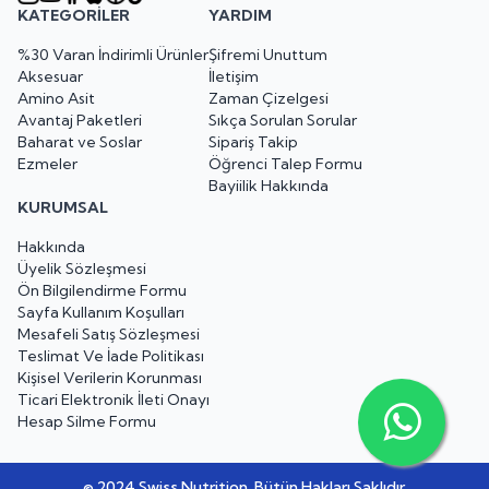
KATEGORILER
YARDIM
%30 Varan İndirimli Ürünler
Şifremi Unuttum
Aksesuar
İletişim
Amino Asit
Zaman Çizelgesi
Avantaj Paketleri
Sıkça Sorulan Sorular
Baharat ve Soslar
Sipariş Takip
Ezmeler
Öğrenci Talep Formu
Bayiilik Hakkında
KURUMSAL
Hakkında
Üyelik Sözleşmesi
Ön Bilgilendirme Formu
Sayfa Kullanım Koşulları
Mesafeli Satış Sözleşmesi
Teslimat Ve İade Politikası
Kişisel Verilerin Korunması
Ticari Elektronik İleti Onayı
Hesap Silme Formu
© 2024 Swiss Nutrition. Bütün Hakları Saklıdır.