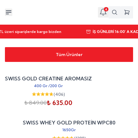
4
L üzeri siparişlerde kargo bizden
İŞ GÜNLERİ 16:00' A K
Tüm Ürünler
Sepete Ekle
%
25
SWISS GOLD CREATINE AROMASIZ
indirim
400 Gr
/
200 Gr
(
406
)
₺ 635.00
₺ 849.00
Sepete Ekle
%
20
SWISS WHEY GOLD PROTEİN WPC80
indirim
1650Gr