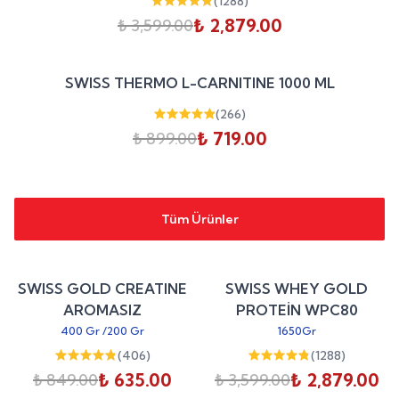
(
1288
)
₺ 2,879.00
₺ 3,599.00
Sepete Ekle
%
20
SWISS THERMO L-CARNITINE 1000 ML
indirim
(
266
)
₺ 719.00
₺ 899.00
Tüm Ürünler
Sepete Ekle
Sepete Ekle
%
25
%
20
SWISS GOLD CREATINE
SWISS WHEY GOLD
indirim
indirim
AROMASIZ
PROTEİN WPC80
400 Gr
/
200 Gr
1650Gr
(
406
)
(
1288
)
₺ 635.00
₺ 2,879.00
₺ 849.00
₺ 3,599.00
Sepete Ekle