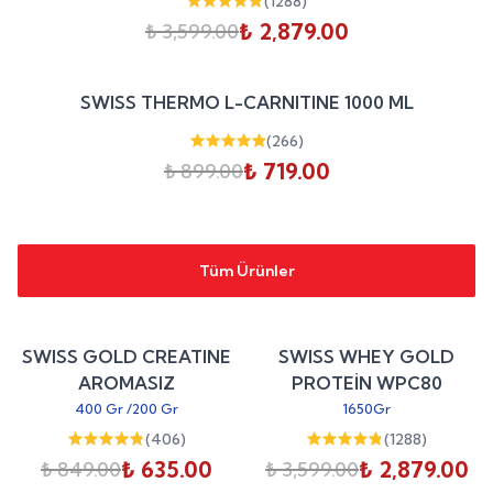
(
1288
)
₺ 2,879.00
₺ 3,599.00
Sepete Ekle
%
20
SWISS THERMO L-CARNITINE 1000 ML
indirim
(
266
)
₺ 719.00
₺ 899.00
Tüm Ürünler
Sepete Ekle
Sepete Ekle
%
25
%
20
SWISS GOLD CREATINE
SWISS WHEY GOLD
indirim
indirim
AROMASIZ
PROTEİN WPC80
400 Gr
/
200 Gr
1650Gr
(
406
)
(
1288
)
₺ 635.00
₺ 2,879.00
₺ 849.00
₺ 3,599.00
Sepete Ekle