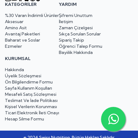
KATEGORILER
YARDIM
%30 Varan İndirimli Ürünler
Şifremi Unuttum
Aksesuar
İletişim
Amino Asit
Zaman Çizelgesi
Avantaj Paketleri
Sıkça Sorulan Sorular
Baharat ve Soslar
Sipariş Takip
Ezmeler
Öğrenci Talep Formu
Bayiilik Hakkında
KURUMSAL
Hakkında
Üyelik Sözleşmesi
Ön Bilgilendirme Formu
Sayfa Kullanım Koşulları
Mesafeli Satış Sözleşmesi
Teslimat Ve İade Politikası
Kişisel Verilerin Korunması
Ticari Elektronik İleti Onayı
Hesap Silme Formu
© 2024 Swiss Nutrition. Bütün Hakları Saklıdır.