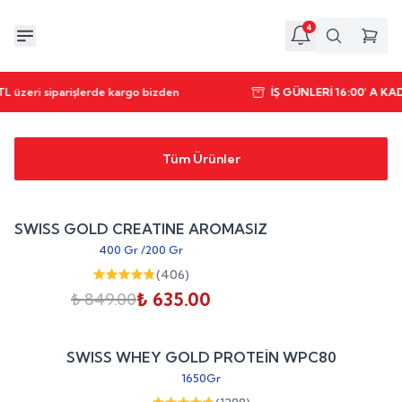
4
L üzeri siparişlerde kargo bizden
İŞ GÜNLERİ 16:00' A K
Tüm Ürünler
Sepete Ekle
%
25
SWISS GOLD CREATINE AROMASIZ
indirim
400 Gr
/
200 Gr
(
406
)
₺ 635.00
₺ 849.00
Sepete Ekle
%
20
SWISS WHEY GOLD PROTEİN WPC80
indirim
1650Gr