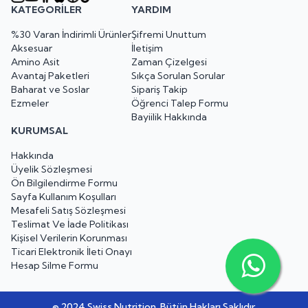
KATEGORILER
YARDIM
%30 Varan İndirimli Ürünler
Şifremi Unuttum
Aksesuar
İletişim
Amino Asit
Zaman Çizelgesi
Avantaj Paketleri
Sıkça Sorulan Sorular
Baharat ve Soslar
Sipariş Takip
Ezmeler
Öğrenci Talep Formu
Bayiilik Hakkında
KURUMSAL
Hakkında
Üyelik Sözleşmesi
Ön Bilgilendirme Formu
Sayfa Kullanım Koşulları
Mesafeli Satış Sözleşmesi
Teslimat Ve İade Politikası
Kişisel Verilerin Korunması
Ticari Elektronik İleti Onayı
Hesap Silme Formu
© 2024 Swiss Nutrition. Bütün Hakları Saklıdır.