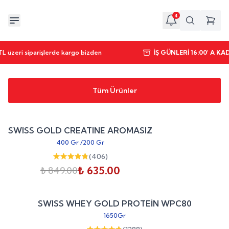
4
L üzeri siparişlerde kargo bizden
İŞ GÜNLERİ 16:00' A K
Tüm Ürünler
Sepete Ekle
%
25
SWISS GOLD CREATINE AROMASIZ
indirim
400 Gr
/
200 Gr
(
406
)
₺ 635.00
₺ 849.00
Sepete Ekle
%
20
SWISS WHEY GOLD PROTEİN WPC80
indirim
1650Gr