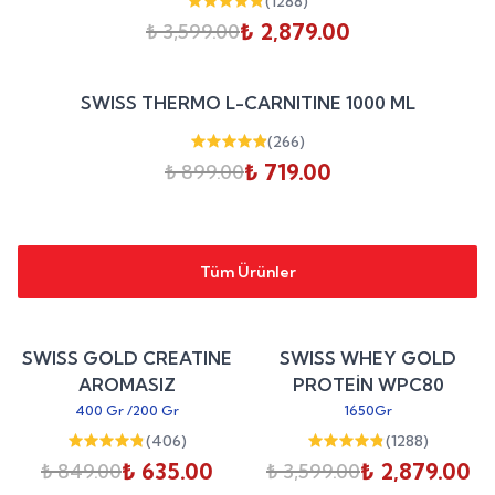
(
1288
)
₺ 2,879.00
₺ 3,599.00
Sepete Ekle
%
20
SWISS THERMO L-CARNITINE 1000 ML
indirim
(
266
)
₺ 719.00
₺ 899.00
Tüm Ürünler
Sepete Ekle
Sepete Ekle
%
25
%
20
SWISS GOLD CREATINE
SWISS WHEY GOLD
indirim
indirim
AROMASIZ
PROTEİN WPC80
400 Gr
/
200 Gr
1650Gr
(
406
)
(
1288
)
₺ 635.00
₺ 2,879.00
₺ 849.00
₺ 3,599.00
Sepete Ekle