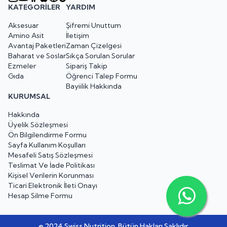
KATEGORILER
YARDIM
Aksesuar
Şifremi Unuttum
Amino Asit
İletişim
Avantaj Paketleri
Zaman Çizelgesi
Baharat ve Soslar
Sıkça Sorulan Sorular
Ezmeler
Sipariş Takip
Gıda
Öğrenci Talep Formu
Bayiilik Hakkında
KURUMSAL
Hakkında
Üyelik Sözleşmesi
Ön Bilgilendirme Formu
Sayfa Kullanım Koşulları
Mesafeli Satış Sözleşmesi
Teslimat Ve İade Politikası
Kişisel Verilerin Korunması
Ticari Elektronik İleti Onayı
Hesap Silme Formu
© 2024 Swiss Nutrition. Bütün Hakları Saklıdır.