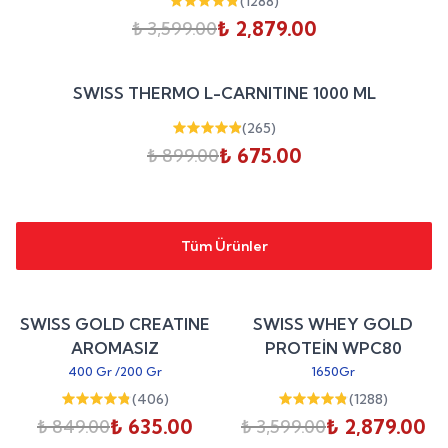
(
1288
)
₺ 2,879.00
₺ 3,599.00
Sepete Ekle
%
25
SWISS THERMO L-CARNITINE 1000 ML
indirim
(
265
)
₺ 675.00
₺ 899.00
Tüm Ürünler
Sepete Ekle
Sepete Ekle
%
25
%
20
SWISS GOLD CREATINE
SWISS WHEY GOLD
indirim
indirim
AROMASIZ
PROTEİN WPC80
400 Gr
/
200 Gr
1650Gr
(
406
)
(
1288
)
₺ 635.00
₺ 2,879.00
₺ 849.00
₺ 3,599.00
Sepete Ekle