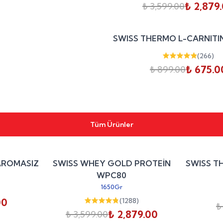
₺ 2,879
₺ 3,599.00
SWISS THERMO L-CARNITIN
(
266
)
₺ 675.0
₺ 899.00
Tüm Ürünler
%
25
%
20
AROMASIZ
SWISS WHEY GOLD PROTEİN
SWISS T
indirim
indirim
WPC80
1650Gr
00
(
1288
)
₺
₺ 2,879.00
₺ 3,599.00