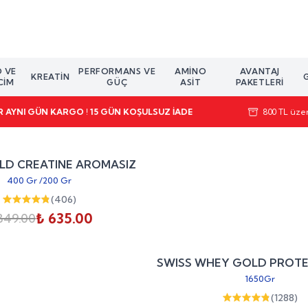
O VE
PERFORMANS VE
AMINO
AVANTAJ
KREATIN
CIM
GÜÇ
ASIT
PAKETLERI
AR AYNI GÜN KARGO ! 15 GÜN KOŞULSUZ İADE
800 TL üzer
%
25
LD CREATINE AROMASIZ
indirim
400 Gr
/
200 Gr
(
406
)
₺ 635.00
849.00
SWISS WHEY GOLD PROTE
1650Gr
(
1288
)