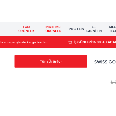
TÜM
İNDIRIMLI
L-
KIL
PROTEIN
ÜRÜNLER
ÜRÜNLER
KARNİTİN
HA
zeri siparişlerde kargo bizden
İŞ GÜNLERİ 16:00' A KAD
Tüm Ürünler
SWISS GO
₺ 