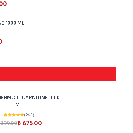
.00
%
25
E 1000 ML
indirim
0
%
25
HERMO L-CARNITINE 1000
indirim
ML
(
266
)
₺ 675.00
 899.00