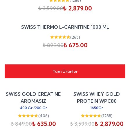
(
1288
)
₺ 2,879.00
₺ 3,599.00
Stokta Yok
Tükendi
%
25
SWISS THERMO L-CARNITINE 1000 ML
indirim
(
265
)
₺ 675.00
₺ 899.00
Tüm Ürünler
Sepete Ekle
Sepete Ekle
%
25
%
20
SWISS GOLD CREATINE
SWISS WHEY GOLD
indirim
indirim
AROMASIZ
PROTEİN WPC80
400 Gr
/
200 Gr
1650Gr
(
406
)
(
1288
)
₺ 635.00
₺ 2,879.00
₺ 849.00
₺ 3,599.00
Stokta Yok