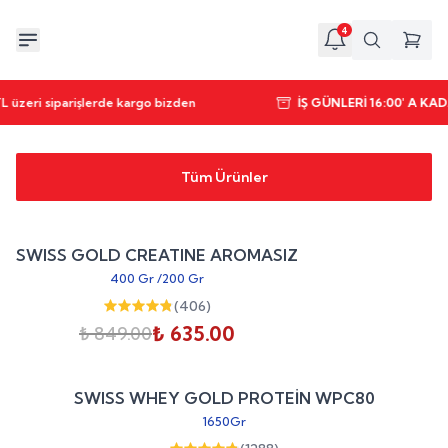
4
 üzeri siparişlerde kargo bizden
İŞ GÜNLERİ 16:00' A K
Tüm Ürünler
Sepete Ekle
%
25
SWISS GOLD CREATINE AROMASIZ
indirim
400 Gr
/
200 Gr
(
406
)
₺ 635.00
₺ 849.00
Sepete Ekle
%
20
SWISS WHEY GOLD PROTEİN WPC80
indirim
1650Gr