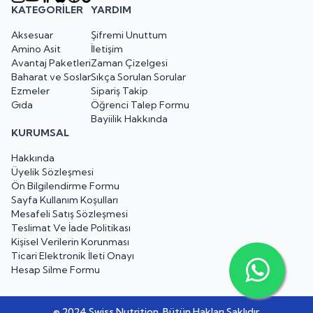
KATEGORILER
YARDIM
Aksesuar
Şifremi Unuttum
Amino Asit
İletişim
Avantaj Paketleri
Zaman Çizelgesi
Baharat ve Soslar
Sıkça Sorulan Sorular
Ezmeler
Sipariş Takip
Gıda
Öğrenci Talep Formu
Bayiilik Hakkında
KURUMSAL
Hakkında
Üyelik Sözleşmesi
Ön Bilgilendirme Formu
Sayfa Kullanım Koşulları
Mesafeli Satış Sözleşmesi
Teslimat Ve İade Politikası
Kişisel Verilerin Korunması
Ticari Elektronik İleti Onayı
Hesap Silme Formu
© 2024 Swiss Nutrition. Bütün Hakları Saklıdır.