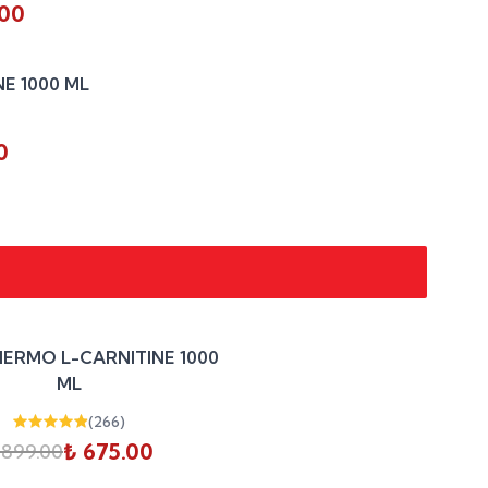
.00
%
25
E 1000 ML
indirim
0
%
25
HERMO L-CARNITINE 1000
indirim
ML
(
266
)
₺ 675.00
 899.00