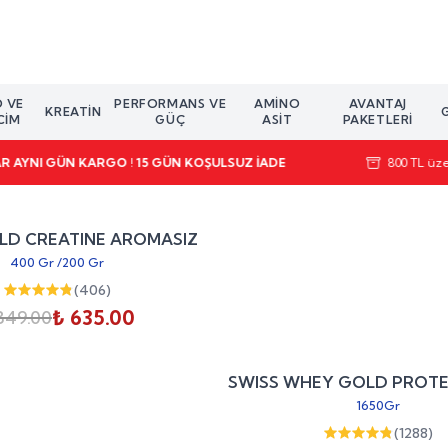
O VE
PERFORMANS VE
AMINO
AVANTAJ
KREATIN
CIM
GÜÇ
ASIT
PAKETLERI
AR AYNI GÜN KARGO ! 15 GÜN KOŞULSUZ İADE
800 TL üzer
%
25
LD CREATINE AROMASIZ
indirim
400 Gr
/
200 Gr
(
406
)
₺ 635.00
849.00
SWISS WHEY GOLD PROTE
1650Gr
(
1288
)