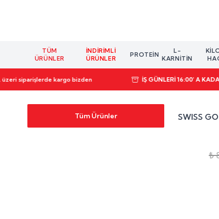
TÜM
İNDIRIMLI
L-
KIL
PROTEIN
ÜRÜNLER
ÜRÜNLER
KARNİTİN
HA
üzeri siparişlerde kargo bizden
İŞ GÜNLERİ 16:00' A KAD
Tüm Ürünler
SWISS GO
₺ 