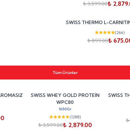
₺ 2,879
₺ 3,599.00
SWISS THERMO L-CARNITIN
(
266
)
₺ 675.0
₺ 899.00
Tüm Ürünler
%
25
%
20
AROMASIZ
SWISS WHEY GOLD PROTEİN
SWISS T
indirim
indirim
WPC80
1650Gr
00
(
1288
)
₺
₺ 2,879.00
₺ 3,599.00