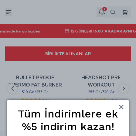
4
arişlerde kargo bizden
İŞ GÜNLERİ 16:00' A KADAR AYNI
BİRLİKTE ALINANLAR
Sepete Ekle
Sepete Ekle
%
20
%
20
BULLET PROOF
HEADSHOT PRE
indirim
indirim
THERMO FAT BURNER
WORKOUT
510 Gr
/
255 Gr
255 Gr
/
510 Gr
(
56
)
(
208
)
₺ 719.00
₺ 436.00
₺ 899.00
₺ 545.00
Tüm İndirimlere ek
%5 indirim kazan!