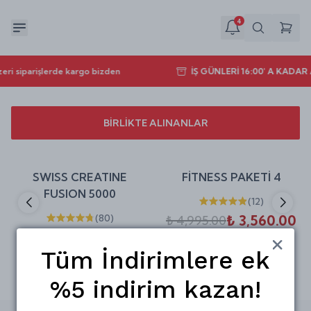
4
eri siparişlerde kargo bizden
İŞ GÜNLERİ 16:00' A KADA
BİRLİKTE ALINANLAR
Sepete Ekle
Sepete Ekle
%
30
%
29
SWISS CREATINE
FİTNESS PAKETİ 4
indirim
indirim
FUSION 5000
(
12
)
(
80
)
₺ 3,560.00
₺ 4,995.00
₺ 454.00
₺ 649.00
Tüm İndirimlere ek
%5 indirim kazan!