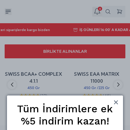
4
eri siparişlerde kargo bizden
İŞ GÜNLERİ 16:00' A KADA
BİRLİKTE ALINANLAR
Sepete Ekle
Sepete Ekle
%
30
%
25
SWISS BCAA+ COMPLEX
SWISS EAA MATRIX
indirim
indirim
4.1.1
11000
450 Gr
450 Gr
/
225 Gr
(
27
)
(
45
)
₺ 524.00
₺ 599.00
₺ 749.00
₺ 799.00
Tüm İndirimlere ek
%5 indirim kazan!