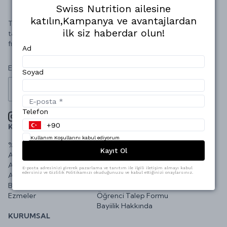
Swiss Nutrition ailesine
katılın,Kampanya ve avantajlardan
Türkiye'nin en lezzetli ve kaliteli sporcu gıdaları, besin
ilk siz haberdar olun!
takviyeleri, whey proteinleri, amino asit ürünleri, uygun
fiyat ve kaliteli hizmet ile Swiss Nutrition'da sizleri bekliyor!
Ad
E-bültene Kayıt Ol!
Soyad
Kaydol
Telefon
KATEGORILER
YARDIM
Kullanım Koşullarını kabul ediyorum
%30 Varan İndirimli Ürünler
Şifremi Unuttum
Kayıt Ol
Aksesuar
İletişim
Amino Asit
Zaman Çizelgesi
E-posta adresinizi girerek pazarlama ve tanıtım ile ilgili iletişim almayı kabul
edersiniz ve Gizlilik Politikamızı okuduğunuzu ve kabul ettiğinizi onaylarsınız.
Avantaj Paketleri
Sıkça Sorulan Sorular
Baharat ve Soslar
Sipariş Takip
Ezmeler
Öğrenci Talep Formu
Bayiilik Hakkında
KURUMSAL