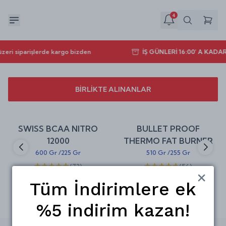
4
zeri siparişlerde kargo bizden
İŞ GÜNLERİ 16:00' A KAD
BİRLİKTE ALINANLAR
Sepete Ekle
Sepete Ekle
%
30
%
20
SWISS BCAA NITRO
BULLET PROOF
indirim
indirim
12000
THERMO FAT BURNER
600 Gr
/
225 Gr
510 Gr
/
255 Gr
(
73
)
(
56
)
₺ 630.00
₺ 719.00
₺ 899.00
₺ 899.00
Tüm İndirimlere ek
%5 indirim kazan!