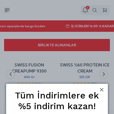
4
zeri siparişlerde kargo bizden
İŞ GÜNLERİ 16:00' A KADA
BİRLİKTE ALINANLAR
Sepete Ekle
Sepete Ekle
%
30
%
25
SWISS FUSION
SWISS %60 PROTEIN ICE
indirim
indirim
CREAPUMP 9300
CREAM
400 Gr
525 GR
(
34
)
(
80
)
₺ 524.00
₺ 749.00
₺ 749.00
₺ 999.00
Tüm İndirimlere ek
%5 indirim kazan!