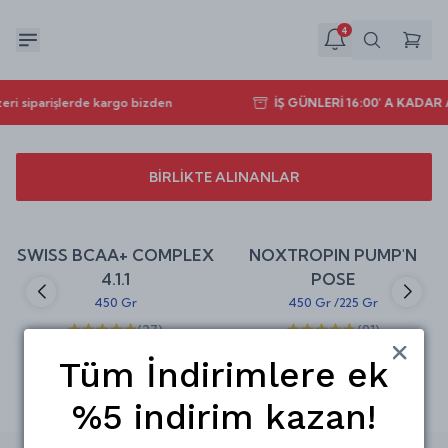
4
eri siparişlerde kargo bizden
İŞ GÜNLERİ 16:00' A KADA
BİRLİKTE ALINANLAR
Sepete Ekle
Sepete Ekle
%
30
%
25
SWISS BCAA+ COMPLEX
NOXTROPIN PUMP'N
indirim
indirim
4.1.1
POSE
450 Gr
450 Gr
/
225 Gr
(
27
)
(
91
)
₺ 524.00
₺ 599.00
₺ 749.00
₺ 799.00
Tüm İndirimlere ek
%5 indirim kazan!