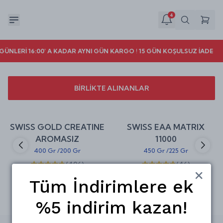
4
 GÜNLERİ 16:00' A KADAR AYNI GÜN KARGO ! 15 GÜN KOŞULSUZ İADE
BİRLİKTE ALINANLAR
Sepete Ekle
Sepete Ekle
%
25
%
25
SWISS GOLD CREATINE
SWISS EAA MATRIX
indirim
indirim
AROMASIZ
11000
400 Gr
/
200 Gr
450 Gr
/
225 Gr
(
406
)
(
46
)
₺ 635.00
₺ 599.00
₺ 849.00
₺ 799.00
Tüm İndirimlere ek
%5 indirim kazan!