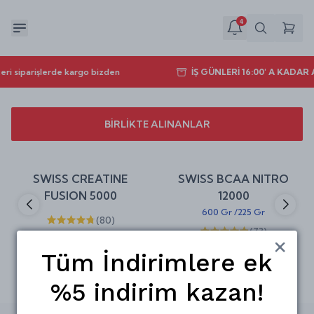
4
ri siparişlerde kargo bizden
İŞ GÜNLERİ 16:00' A KADAR
BİRLİKTE ALINANLAR
Sepete Ekle
Sepete Ekle
%
30
%
30
SWISS CREATINE
SWISS BCAA NITRO
indirim
indirim
FUSION 5000
12000
600 Gr
/
225 Gr
(
80
)
(
73
)
₺ 454.00
₺ 649.00
₺ 630.00
₺ 899.00
Tüm İndirimlere ek
%5 indirim kazan!