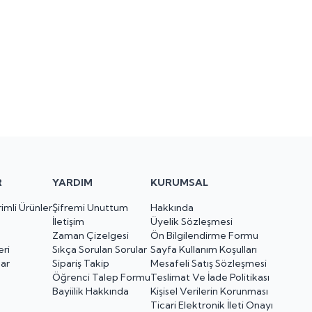
R
YARDIM
KURUMSAL
imli Ürünler
Şifremi Unuttum
Hakkında
İletişim
Üyelik Sözleşmesi
Zaman Çizelgesi
Ön Bilgilendirme Formu
eri
Sıkça Sorulan Sorular
Sayfa Kullanım Koşulları
lar
Sipariş Takip
Mesafeli Satış Sözleşmesi
Öğrenci Talep Formu
Teslimat Ve İade Politikası
Bayiilik Hakkında
Kişisel Verilerin Korunması
Ticari Elektronik İleti Onayı