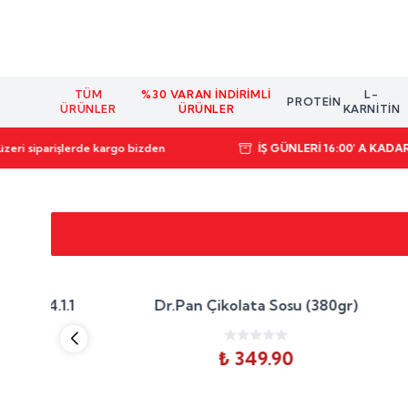
TÜM
%30 VARAN İNDIRIMLI
L-
PROTEIN
ÜRÜNLER
ÜRÜNLER
KARNİTİN
zeri siparişlerde kargo bizden
İŞ GÜNLERİ 16:00' A KADA
30
Dr.Pan Çikolata Sosu (380gr)
SWISS 
irim
₺ 349.90
₺