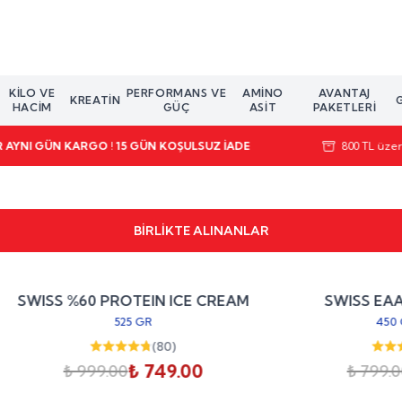
KILO VE
PERFORMANS VE
AMINO
AVANTAJ
KREATIN
HACIM
GÜÇ
ASIT
PAKETLERI
R AYNI GÜN KARGO ! 15 GÜN KOŞULSUZ İADE
800 TL üzeri
BİRLİKTE ALINANLAR
%
25
%60 PROTEIN ICE CREAM
SWISS EAA MATRIX 1
indirim
525 GR
450 Gr
/
225 Gr
(
80
)
(
46
)
₺ 749.00
₺ 599.
 999.00
₺ 799.00